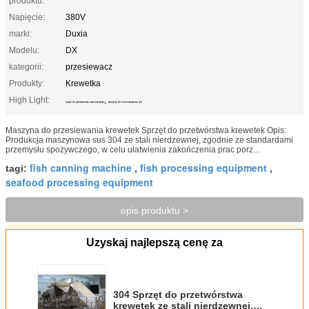
produktu:
Napięcie:
380V
marki:
Duxia
Modelu:
DX
kategorii:
przesiewacz
Produkty:
Krewetka
High Light:
,
sprzęt do przetwórstwa owoców morza
maszyna do konserwowania ryb
Maszyna do przesiewania krewetek Sprzęt do przetwórstwa krewetek Opis:
Produkcja maszynowa sus 304 ze stali nierdzewnej, zgodnie ze standardami
przemysłu spożywczego, w celu ułatwienia zakończenia prac porz...
fish canning machine
fish processing equipment
tagi:
,
,
seafood processing equipment
opis produktu >
Uzyskaj najlepszą cenę za
304 Sprzęt do przetwórstwa
krewetek ze stali nierdzewnej,