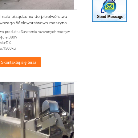
ymałe urządzenia do przetwórstwa
wczego Wielowarstwowa maszyna do
niania warzyw
a produktu:Suszarnia suszonych warzyw
ęcie:380V
elu:DX
a:1500kg
Skontaktuj się teraz