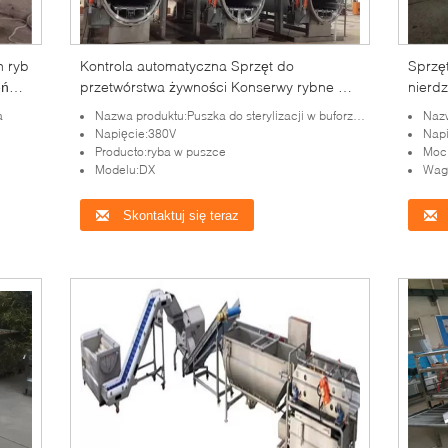
 ryb
Kontrola automatyczna Sprzęt do
Sprzęt
eń
przetwórstwa żywności Konserwy rybne do
nierd
sterylizacji
a
Nazwa produktu:Puszka do sterylizacji w buforze FI
Nazw
Napięcie:380V
Napi
Producto:ryba w puszce
Moc
Modelu:DX
Wag
Skontaktuj się teraz