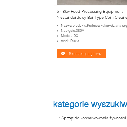
5 - 8kw Food Processing Equipment
Niestandardowy Bar Type Corn Cleane
Machine
Nazwa produktu:Pralnica kukurydziana pr
Napięcie:380V
Modelu:DX
marki:Duxia
Skontaktuj się teraz
kategorie wyszuki
Sprzęt do konserwowania żywności