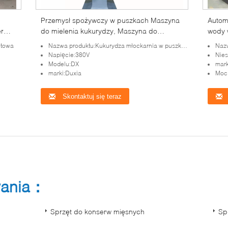
Przemysł spożywczy w puszkach Maszyna
Automa
r
do mielenia kukurydzy, Maszyna do
wody 
mielenia kukurydzy z dużą prędkością
pozio
ętowa
Nazwa produktu:Kukurydza młockarnia w puszkach produkt przygotowania maszyny
Nazwa 
Napięcie:380V
Nies
Modelu:DX
mark
marki:Duxia
Moc
Skontaktuj się teraz
wania：
Sprzęt do konserw mięsnych
Sp