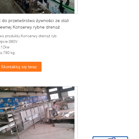
 do przetwórstwa żywności ze stali
zewnej Konserwy rybne drenaż
a produktu:Konserwy drenaż ryb
ęcie:380V
:12kw
a:780 kg
Skontaktuj się teraz