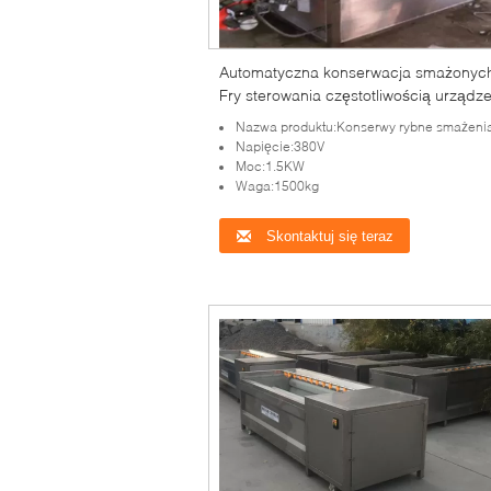
Automatyczna konserwacja smażonych
Fry sterowania częstotliwością urządz
wodnych
Nazwa produktu:Konserwy rybne smażeni
Napięcie:380V
Moc:1.5KW
Waga:1500kg
Skontaktuj się teraz