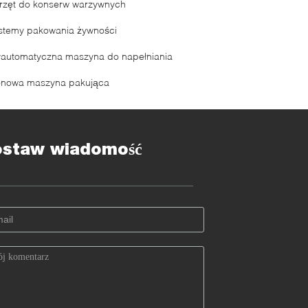
rzęt do konserw warzywnych
stemy pakowania żywności
łautomatyczna maszyna do napełniania
onowa maszyna pakująca
ostaw wiadomość