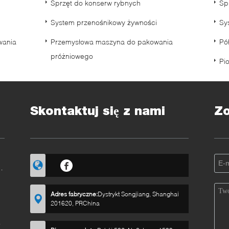
Sprzęt do konserw rybnych
Sp
System przenośnikowy żywności
Sy
wania
Przemysłowa maszyna do pakowania
Pó
próżniowego
Pi
Skontaktuj się z nami
Z
Adres fabryczne:
Dystrykt Songjiang, Shanghai
201620, PRChina