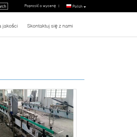
Poprosić o wycenę
|
rch
Polish
a jakości
Skontaktuj się z nami