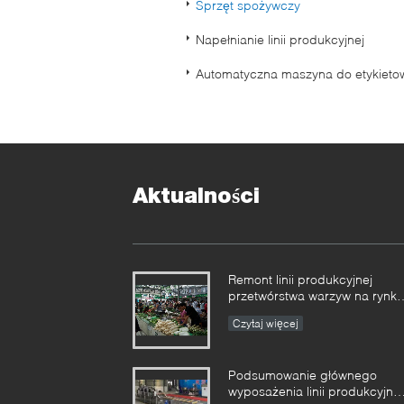
Sprzęt spożywczy
Napełnianie linii produkcyjnej
Automatyczna maszyna do etykieto
Aktualności
Remont linii produkcyjnej
przetwórstwa warzyw na rynku
rolników
Czytaj więcej
Podsumowanie głównego
wyposażenia linii produkcyjnej