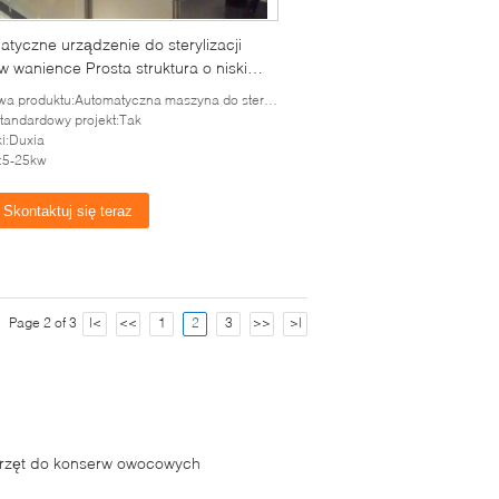
tyczne urządzenie do sterylizacji
w wanience Prosta struktura o niskim
mie hałasu
produktu:Automatyczna maszyna do sterylizacji wanien wodnych
tandardowy projekt:Tak
i:Duxia
:5-25kw
Skontaktuj się teraz
Page 2 of 3
|<
<<
1
2
3
>>
>|
rzęt do konserw owocowych