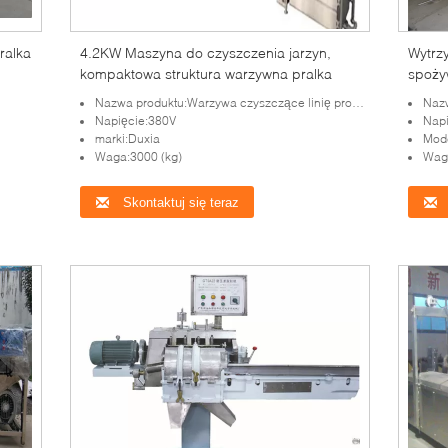
ralka
4.2KW Maszyna do czyszczenia jarzyn,
Wytrz
kompaktowa struktura warzywna pralka
spoży
odwad
Nazwa produktu:Warzywa czyszczące linię produkcyjną przetwarzania
Nazw
Napięcie:380V
Napi
marki:Duxia
Mod
Waga:3000 (kg)
Wag
Skontaktuj się teraz