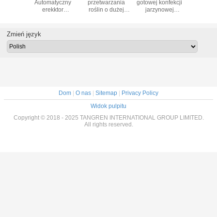
 puszki,
Automatyczny
przetwarzania
gotowej konfekcji
konser
ka z
erekktor
roślin o dużej
jarzynowej
świeżo po
wami w
pudełkowy,
skali do linii
Niestandardowe
warzy
kowych
Stabilny
przetwarzania
projektowanie
Stopień o
lkach
kartonowy
fasolek
Ciągła praca
IP65 ze 
Zmień język
erekktor i
szparagowych
nierdz
uszczelniacz
Dom
|
O nas
|
Sitemap
|
Privacy Policy
Widok pulpitu
Copyright © 2018 - 2025 TANGREN INTERNATIONAL GROUP LIMITED.
All rights reserved.