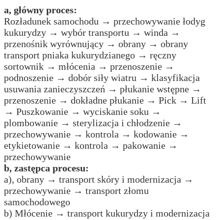
a, główny proces:
Rozładunek samochodu → przechowywanie łodyg
kukurydzy → wybór transportu → winda →
przenośnik wyrównujący → obrany → obrany
transport pniaka kukurydzianego → ręczny
sortownik → młócenia → przenoszenie →
podnoszenie → dobór siły wiatru → klasyfikacja
usuwania zanieczyszczeń → płukanie wstępne →
przenoszenie → dokładne płukanie → Pick → Lift
→ Puszkowanie → wyciskanie soku →
plombowanie → sterylizacja i chłodzenie →
przechowywanie → kontrola → kodowanie →
etykietowanie → kontrola → pakowanie →
przechowywanie
b, zastępca procesu:
a), obrany → transport skóry i modernizacja →
przechowywanie → transport złomu
samochodowego
b) Młócenie → transport kukurydzy i modernizacja