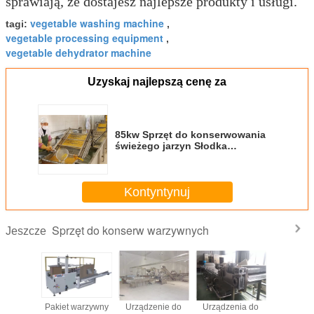
sprawiają, że dostajesz najlepsze produkty i usługi.
vegetable washing machine
tagi:
,
vegetable processing equipment
,
vegetable dehydrator machine
Uzyskaj najlepszą cenę za
85kw Sprzęt do konserwowania
świeżego jarzyn Słodka
kukurydza Konserwowana linia
produkcyjna
Kontyntynuj
Sprzęt do konserw warzywnych
Jeszcze
niona
Pakiet warzywny
Urządzenie do
Urządzenia do
Sprzęt