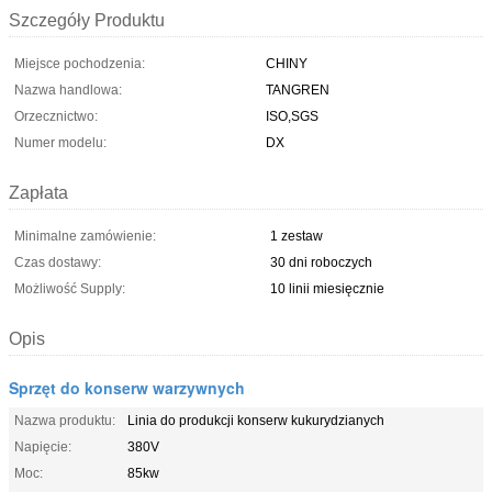
Szczegóły Produktu
Miejsce pochodzenia:
CHINY
Nazwa handlowa:
TANGREN
Orzecznictwo:
ISO,SGS
Numer modelu:
DX
Zapłata
Minimalne zamówienie:
1 zestaw
Czas dostawy:
30 dni roboczych
Możliwość Supply:
10 linii miesięcznie
Opis
Sprzęt do konserw warzywnych
Nazwa produktu:
Linia do produkcji konserw kukurydzianych
Napięcie:
380V
Moc:
85kw