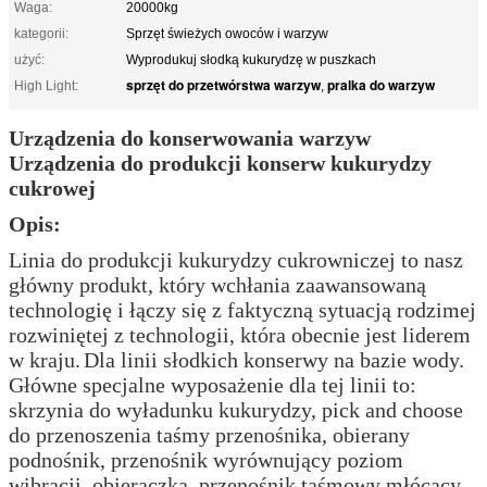
Waga:
20000kg
kategorii:
Sprzęt świeżych owoców i warzyw
użyć:
Wyprodukuj słodką kukurydzę w puszkach
sprzęt do przetwórstwa warzyw
pralka do warzyw
High Light:
,
Urządzenia do konserwowania warzyw
Urządzenia do produkcji konserw kukurydzy
cukrowej
Opis:
Linia do produkcji kukurydzy cukrowniczej to nasz
główny produkt, który wchłania zaawansowaną
technologię i łączy się z faktyczną sytuacją rodzimej
rozwiniętej z technologii, która obecnie jest liderem
w kraju.
Dla linii słodkich konserwy na bazie wody.
Główne specjalne wyposażenie dla tej linii to:
skrzynia do wyładunku kukurydzy, pick and choose
do przenoszenia taśmy przenośnika, obierany
podnośnik, przenośnik wyrównujący poziom
wibracji, obieraczka, przenośnik taśmowy młócący,