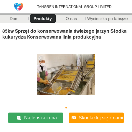
TANGREN INTERNATIONAL GROUP LIMITED
Dom
Produkty
O nas
Wycieczka po fabryce
>>
85kw Sprzęt do konserwowania świeżego jarzyn Słodka
kukurydza Konserwowana linia produkcyjna
Najlepsza cena
Skontaktuj się z nami