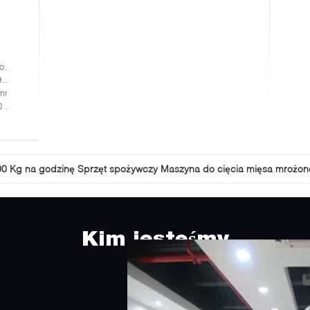
astą
m
 mm
mm
0 Kg na godzinę Sprzęt spożywczy Maszyna do cięcia mięsa mrożo
Kim jesteśmy