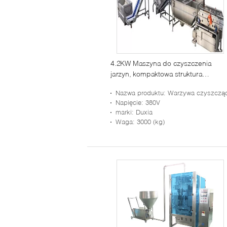
4.2KW Maszyna do czyszczenia
jarzyn, kompaktowa struktura
warzywna pralka
Nazwa produktu
: Warzywa czyszczące linię produkcyjną przetwarzan
Napięcie
: 380V
marki
: Duxia
Waga
: 3000 (kg)