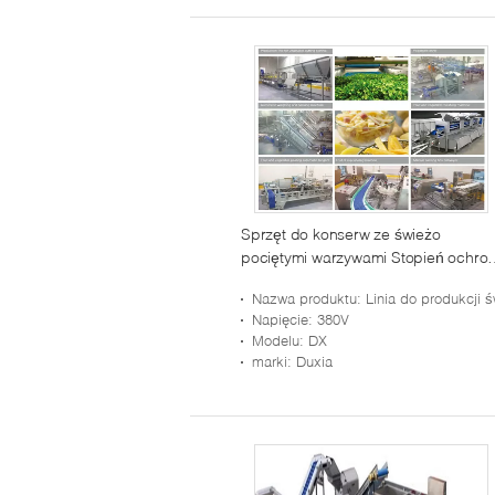
Sprzęt do konserw ze świeżo
pociętymi warzywami Stopień ochro
IP65 ze stali nierdzewnej
Nazwa produktu
: Linia do produkcji świeżych owoców i war
Napięcie
: 380V
Modelu
: DX
marki
: Duxia