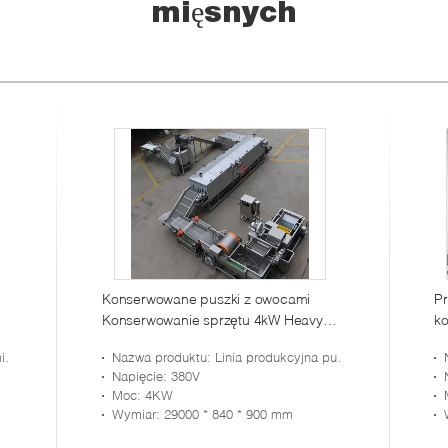
mięsnych
Konserwowane puszki z owocami
Pr
Konserwowanie sprzętu 4kW Heavy
k
Duty 29000 * 840 * 900mm
ch
Nazwa produktu
: Linia produkcyjna puszkowanych ananasów
Napięcie
: 380V
Moc
: 4KW
Wymiar
: 29000 * 840 * 900 mm