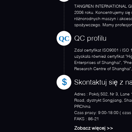
TANGREN INTERNATIONAL GR
2006 roku. Koncentrujemy się 
różnorodnych maszyn i akceso
spożywczego. Mamy profesjon
Produkcji, badań i sprzedaży, .
QC
QC profilu
Zdał certyfikat ISO9001 i ISO 
uzyskała również certyfikat "H
Enterprises of Shanghai", "Pn
Research Centre of Shanghai"
towarowy Chin", ...
Skontaktuj się z n
Adres :
Pokój 502, Nr 3, Lane 
Road, dystrykt Songjiang, Sh
PRChina
Czas pracy:
9:00-18:00
FAKS :
86-21
Zobacz więcej >>