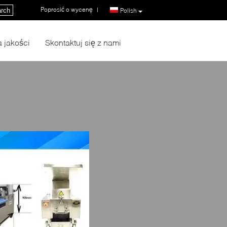
Poprosić o wycenę
|
rch
Polish
a jakości
Skontaktuj się z nami