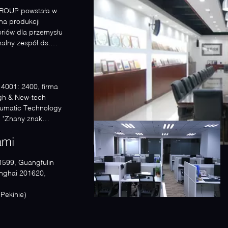
OUP powstała w
na produkcji
riów dla przemysłu
alny zespół ds.
..
14001: 2400, firma
igh & New-tech
eumatic Technology
, "Znany znak
ami
1599, Guangfulin
anghai 201620,
 ( czas Pekinie)