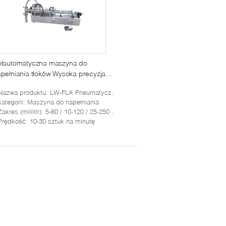
ółautomatyczna maszyna do
pełniania tłoków Wysoka precyzja z
ntrolą pneumatyczną
Nazwa produktu
: LW-FLA Pneumatyczny płynny wypełniacz
kategorii
: Maszyna do napełniania
Zakres (mililitr)
: 5-60 / 10-120 / 25-250 / 50-500 / 100-1000 / 300-2000 / 50-5000
Prędkość
: 10-30 sztuk na minutę