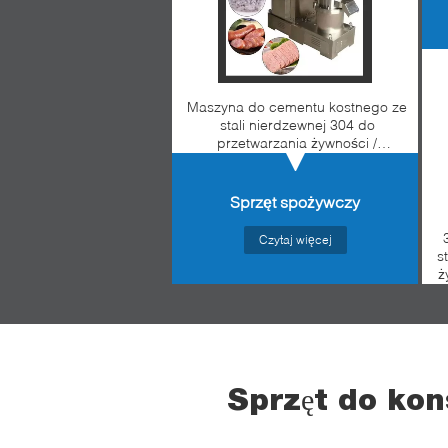
Maszyna do cementu kostnego ze
stali nierdzewnej 304 do
przetwarzania żywności /
biofarmacji
Sprzęt spożywczy
Czytaj więcej
s
ż
Sprzęt do ko