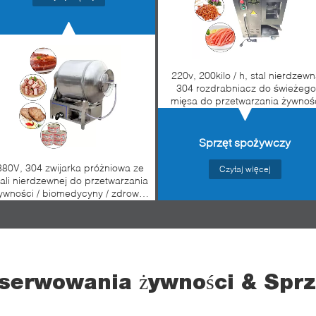
220v, 200kilo / h, stal nierdzew
304 rozdrabniacz do świeżego
mięsa do przetwarzania żywnoś
Sprzęt spożywczy
380V, 304 zwijarka próżniowa ze
Czytaj więcej
tali nierdzewnej do przetwarzania
ywności / biomedycyny / zdrowej
żywności
nserwowania żywności & Sprz