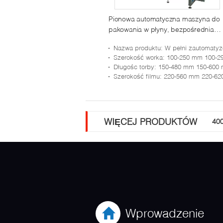
Pionowa automatyczna maszyna do
pakowania w płyny, bezpośrednia
maszyna do pakowania w pastę
Nazwa produktu
: W pełni zautomatyzowane urządzenia do pakowania w worki z płynem i p
Szerokość worka
: 100-250 mm 100-290 m
Długośc torby
: 150-480 mm 150-600
Szerokość filmu
: 220-560 mm 220-620 
WIĘCEJ PRODUKTÓW
400
Wprowadzenie