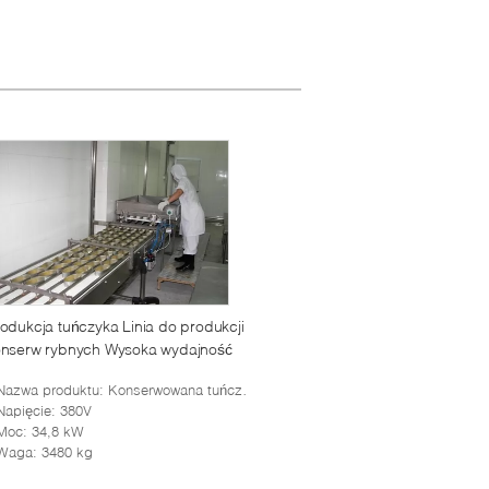
odukcja tuńczyka Linia do produkcji
onserw rybnych Wysoka wydajność
Nazwa produktu
: Konserwowana tuńczyk Linia produkcyjna Tuńczyk Przetwarzanie konserw
Napięcie
: 380V
Moc
: 34,8 kW
Waga
: 3480 kg