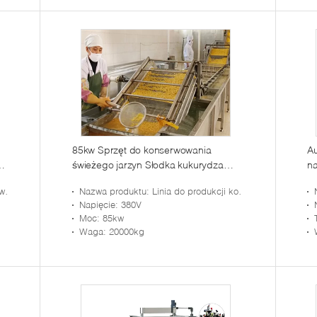
85kw Sprzęt do konserwowania
A
ny
świeżego jarzyn Słodka kukurydza
n
Konserwowana linia produkcyjna
na
zyw
Nazwa produktu
: Linia do produkcji konserw kukurydzianych
g
Napięcie
: 380V
Moc
: 85kw
Waga
: 20000kg