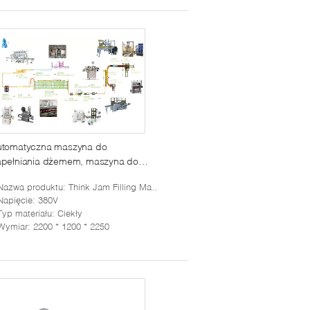
utomatyczna maszyna do
apełniania dżemem, maszyna do
pełniania gorących butelek w
Nazwa produktu
: Think Jam Filling Machine
orącym sosie
Napięcie
: 380V
Typ materiału
: Ciekły
Wymiar
: 2200 * 1200 * 2250