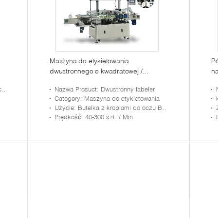
Maszyna do etykietowania
P
dwustronnego o kwadratowej /
na
płaskiej butelce z doskonałą
ko
ia
Nazwa Prosuct
: Dwustronny labeler
stabilnością
Catogory
: Maszyna do etykietowania
Użycie
: Butelka z kroplami do oczu Butelka z szamponem Butelki do zdrowej żywności Konserwy z butelkami
Prędkość
: 40-300 szt. / Min