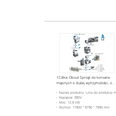
12,8kw Obiad Sprzęt do konserw
mięsnych o dużej wytrzymałości, o
dużej wydajności 20 - 80t / dzień
Nazwa produktu
: Linia do produkcji mięsa w puszka
Napięcie
: 380V
Moc
: 12,8 kW
Wymiar
: 17800 * 8790 * 7890 mm