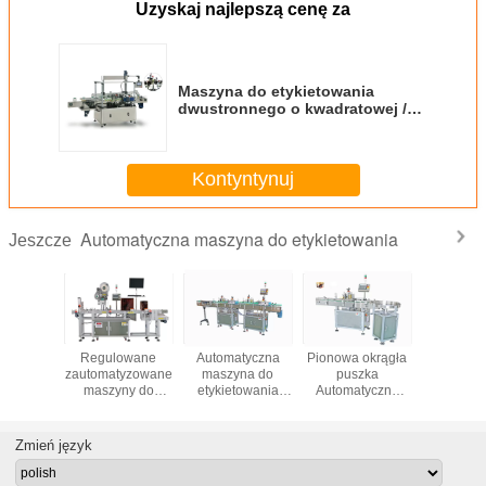
Uzyskaj najlepszą cenę za
Maszyna do etykietowania
dwustronnego o kwadratowej /
płaskiej butelce z doskonałą
stabilnością
Kontyntynuj
Automatyczna maszyna do etykietowania
Jeszcze
tyczna
Regulowane
Automatyczna
Pionowa okrągła
Okrągła B
na do
zautomatyzowane
maszyna do
puszka
Obrot
wania na
maszyny do
etykietowania
Automatyczna
Automat
nej
etykietowania,
butelek, maszyna
maszyna
Masz
rzchni
etykiety do
do produkcji
etykietująca
Etykietowa
obsługa
odzieży / karty
kosmetyków /
Wysoka
Stabilny 
Zmień język
 / dna
Drukarka etykiet
artykułów
wydajność 50 -
elki
spożywczych
200b / min