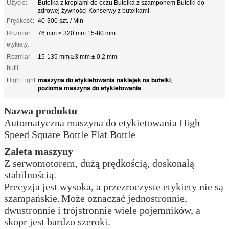
Użycie:
Butelka z kroplami do oczu Butelka z szamponem Butelki do
zdrowej żywności Konserwy z butelkami
Prędkość:
40-300 szt. / Min
Rozmiar
76 mm ≤ 320 mm 15-80 mm
etykiety:
Rozmiar
15-135 mm ≥3 mm ± 0,2 mm
butli:
maszyna do etykietowania naklejek na butelki
High Light:
,
pozioma maszyna do etykietowania
Nazwa produktu
Automatyczna maszyna do etykietowania High
Speed ​​Square Bottle Flat Bottle
Zaleta maszyny
Z serwomotorem, dużą prędkością, doskonałą
stabilnością.
Precyzja jest wysoka, a przezroczyste etykiety nie są
szampańskie.
Może oznaczać jednostronnie,
dwustronnie i trójstronnie wiele pojemników, a
skopr jest bardzo szeroki.