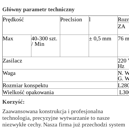
Główny parametr techniczny
Prędkość
Preclsion
l
Rozm
ZA
Max
40-300 szt.
± 0,5 mm
76 
/ Min
Zasilacz
220 
Hz
Waga
N. W
G. W
Rozmiar konspektu
⁠L2
Wielkość opakowania
⁠ L
Korzyść:
Zaawansowana konstrukcja i profesjonalna
technologia, precyzyjne wytwarzanie to nasze
niezwykłe cechy.
Nasza firma już przechodzi system