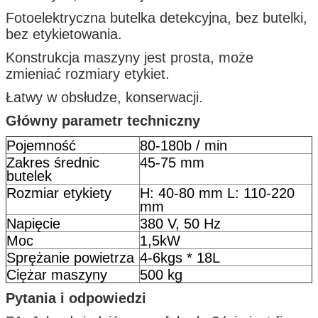
Fotoelektryczna butelka detekcyjna, bez butelki,
bez etykietowania.
Konstrukcja maszyny jest prosta, może
zmieniać rozmiary etykiet.
Łatwy w obsłudze, konserwacji.
Główny parametr techniczny
Pojemność
80-180b / min
Zakres średnic
45-75 mm
butelek
Rozmiar etykiety
H: 40-80 mm L: 110-220
mm
Napięcie
380 V, 50 Hz
Moc
1,5kW
Sprężanie powietrza
4-6kgs * 18L
Ciężar maszyny
500 kg
Pytania i odpowiedzi