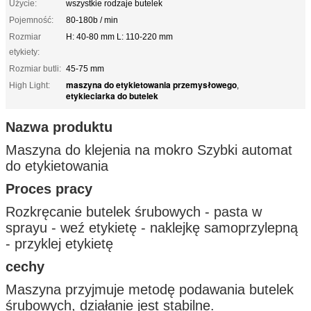
Użycie:
wszystkie rodzaje butelek
Pojemność:
80-180b / min
Rozmiar
H: 40-80 mm L: 110-220 mm
etykiety:
Rozmiar butli:
45-75 mm
maszyna do etykietowania przemysłowego
High Light:
,
etykieciarka do butelek
Nazwa produktu
Maszyna do klejenia na mokro Szybki automat
do etykietowania
Proces pracy
Rozkręcanie butelek śrubowych - pasta w
sprayu - weź etykietę - naklejkę samoprzylepną
- przyklej etykietę
cechy
Maszyna przyjmuje metodę podawania butelek
śrubowych, działanie jest stabilne.