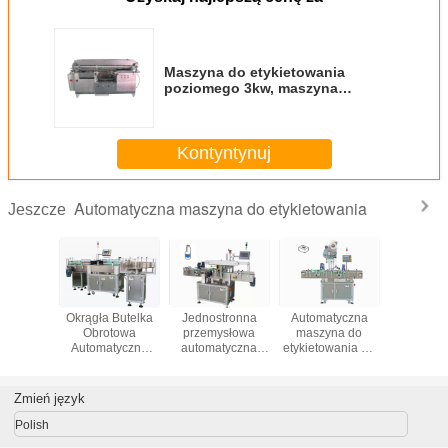
Maszyna do etykietowania
poziomego 3kw, maszyna
samoprzylepna do klejenia na
mokro
Kontyntynuj
Automatyczna maszyna do etykietowania
Jeszcze
Okrągła Butelka
Jednostronna
Automatyczna
Okrągła B
Obrotowa
przemysłowa
maszyna do
Obrot
Automatyczna
automatyczna
etykietowania na
Automat
Maszyna
maszyna do
górnej
Masz
Etykietowa Szybki
etykietowania
powierzchni
Etykietowa
Stabilny Projekt
kwadratowych
Łatwa obsługa
Stabilny 
Zmień język
butelek oleju
kapsli / dna
spożywczego
butelki
Polish