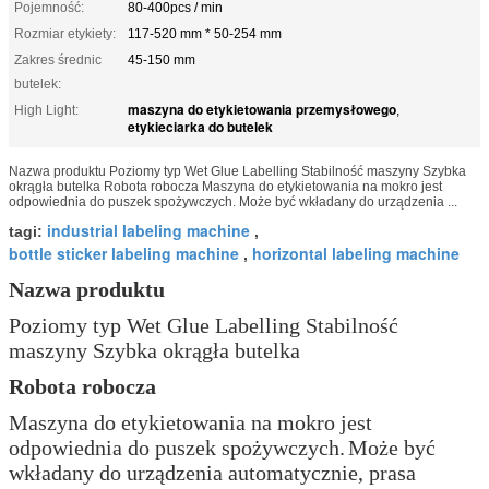
Pojemność:
80-400pcs / min
Rozmiar etykiety:
117-520 mm * 50-254 mm
Zakres średnic
45-150 mm
butelek:
maszyna do etykietowania przemysłowego
High Light:
,
etykieciarka do butelek
Nazwa produktu Poziomy typ Wet Glue Labelling Stabilność maszyny Szybka
okrągła butelka Robota robocza Maszyna do etykietowania na mokro jest
odpowiednia do puszek spożywczych. Może być wkładany do urządzenia ...
industrial labeling machine
tagi:
,
bottle sticker labeling machine
horizontal labeling machine
,
Nazwa produktu
Poziomy typ Wet Glue Labelling Stabilność
maszyny Szybka okrągła butelka
Robota robocza
Maszyna do etykietowania na mokro jest
odpowiednia do puszek spożywczych.
Może być
wkładany do urządzenia automatycznie, prasa