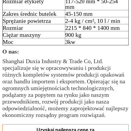
Rozmiar etykiety
117-520 mm * 50-254
mm
Zakres średnic butelek
45-150 mm
Sprężanie powietrza
2-4 kg / cm², 10 l / min
Rozmiar
2215 * 840 * 1400 mm
Ciężar maszyny
900 kg
Moc
3kw
O nas:
Shanghai Duxia Industry & Trade Co, Ltd.
specjalizuje się w opracowywaniu i produkcji
różnych kompletów systemów produkcji opakowań
oraz handlu importem i eksportem.
Opierając się na
ogromnych umiejętnościach technologicznych,
podążamy za popytem na rynku jako naszym
przewodnikiem, rozwój produkcji jako nasza
odpowiedzialność, możemy zaprojektować najlepszy
ekonomiczny rozsądny program rozwiązań.
Uzyskaj najlepszą cenę za