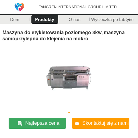
TANGREN INTERNATIONAL GROUP LIMITED
Dom
Produkty
O nas
Wycieczka po fabryce
>>
Maszyna do etykietowania poziomego 3kw, maszyna
samoprzylepna do klejenia na mokro
Najlepsza cena
Skontaktuj się z nami