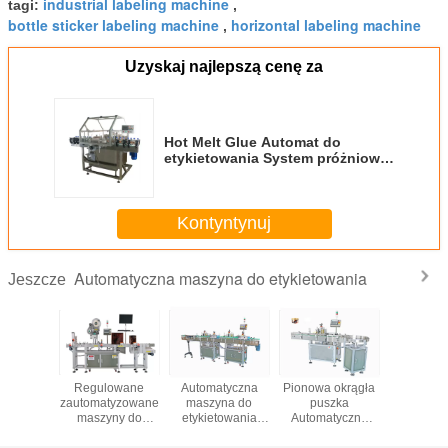
industrial labeling machine
tagi:
,
bottle sticker labeling machine
horizontal labeling machine
,
Uzyskaj najlepszą cenę za
Hot Melt Glue Automat do
etykietowania System próżniowy
Ochrona środowiska
Kontyntynuj
Automatyczna maszyna do etykietowania
Jeszcze
tyczna
Regulowane
Automatyczna
Pionowa okrągła
Okrągła B
na do
zautomatyzowane
maszyna do
puszka
Obrot
wania na
maszyny do
etykietowania
Automatyczna
Automat
nej
etykietowania,
butelek, maszyna
maszyna
Masz
rzchni
etykiety do
do produkcji
etykietująca
Etykietowa