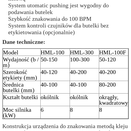
System utomatic pushing jest wygodny do
podawania butelek
Szybkość znakowania do 100 BPM
System kontroli czujników dla butelki bez
etykietowania (opcjonalnie)
Dane techniczne:
Model
HML-100
HML-300
HML-100F
Wydajność (b /
50-150
100-300
50-120
m)
Szerokość
40-120
40-200
40-200
etykiety (mm)
Średnica
40-100
40-100
80-200
butelki (mm)
Kształt butelki
okólnik
okólnik
okrągły,
kwadratowy
Moc silnika
6
8
8
(kW)
Konstrukcja urządzenia do znakowania metodą kleju