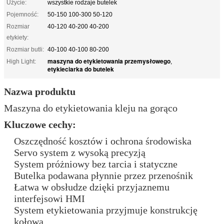
Użycie:
wszystkie rodzaje butelek
Pojemność:
50-150 100-300 50-120
Rozmiar
40-120 40-200 40-200
etykiety:
Rozmiar butli:
40-100 40-100 80-200
maszyna do etykietowania przemysłowego
High Light:
,
etykieciarka do butelek
Nazwa produktu
Maszyna do etykietowania kleju na gorąco
Kluczowe cechy:
Oszczędność kosztów i ochrona środowiska
Servo system z wysoką precyzją
System próżniowy bez tarcia i statyczne
Butelka podawana płynnie przez przenośnik
Łatwa w obsłudze dzięki przyjaznemu
interfejsowi HMI
System etykietowania przyjmuje konstrukcję
kołową