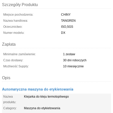
Szczegóły Produktu
Miejsce pochodzenia:
CHINY
Nazwa handlowa:
TANGREN
Orzecznictwo:
ISO,SGS
Numer modelu:
DX
Zapłata
Minimalne zamówienie:
1 zestaw
Czas dostawy:
30 dni roboczych
Możliwość Supply:
10 miesięcznie
Opis
Automatyczna maszyna do etykietowania
Nazwa
Klejarka do kleju termotopliwego
produktu:
Catagory:
Maszyna do etykietowania