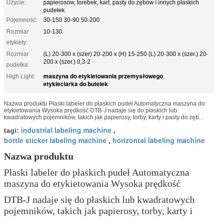
Użycie:
papierosów, torebek, kart, pasty do zębów i innych płaskich
pudełek
Pojemność:
30-150 30-90 50-200
Rozmiar
10-130
etykiety:
Rozmiar
(L) 20-300 x (szer) 20-200 x (H) 15-250 (L) 20-300 x (szer.) 20-
200 x (szer.) 0,3-2
pudełka:
maszyna do etykietowania przemysłowego
High Light:
,
etykieciarka do butelek
Nazwa produktu Płaski labeler do płaskich pudeł Automatyczna maszyna do
etykietowania Wysoka prędkość DTB-J nadaje się do płaskich lub
kwadratowych pojemników, takich jak papierosy, torby, karty i pasty do zęb...
industrial labeling machine
tagi:
,
bottle sticker labeling machine
horizontal labeling machine
,
Nazwa produktu
Płaski labeler do płaskich pudeł Automatyczna
maszyna do etykietowania Wysoka prędkość
DTB-J nadaje się do płaskich lub kwadratowych
pojemników, takich jak papierosy, torby, karty i