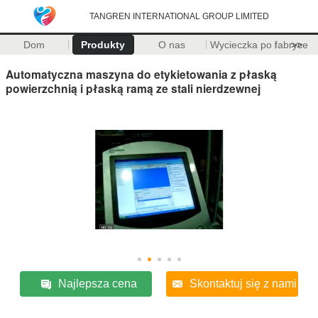
TANGREN INTERNATIONAL GROUP LIMITED
Dom
Produkty
O nas
Wycieczka po fabryce
>>
Automatyczna maszyna do etykietowania z płaską
powierzchnią i płaską ramą ze stali nierdzewnej
Najlepsza cena
Skontaktuj się z nami