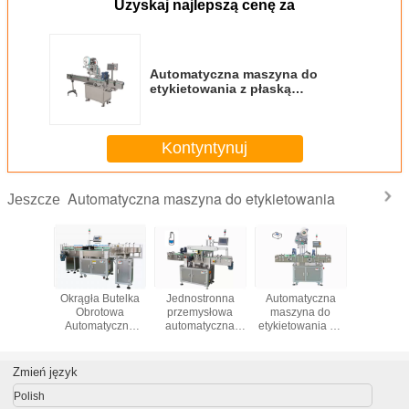
Uzyskaj najlepszą cenę za
Automatyczna maszyna do
etykietowania z płaską
powierzchnią i płaską ramą ze
stali nierdzewnej
Kontyntynuj
Automatyczna maszyna do etykietowania
Jeszcze
Okrągła Butelka
Jednostronna
Automatyczna
Okrągła B
Obrotowa
przemysłowa
maszyna do
Obrot
Automatyczna
automatyczna
etykietowania na
Automat
Maszyna
maszyna do
górnej
Masz
Etykietowa Szybki
etykietowania
powierzchni
Etykietowa
Stabilny Projekt
kwadratowych
Łatwa obsługa
Stabilny 
Zmień język
butelek oleju
kapsli / dna
spożywczego
butelki
Polish