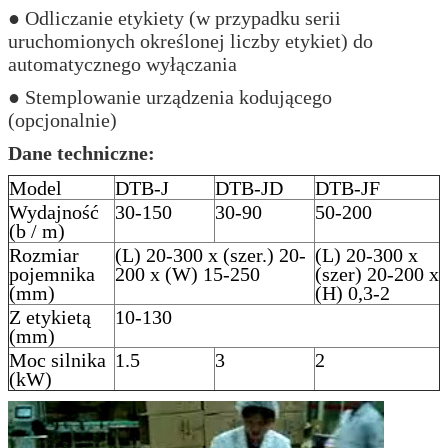
● Odliczanie etykiety (w przypadku serii
uruchomionych określonej liczby etykiet) do
automatycznego wyłączania
● Stemplowanie urządzenia kodującego
(opcjonalnie)
Dane techniczne:
Model
DTB-J
DTB-JD
DTB-JF
Wydajność
30-150
30-90
50-200
(b / m)
Rozmiar
(L) 20-300 x (szer.) 20-
(L) 20-300 x
pojemnika
200 x (W) 15-250
(szer) 20-200 x
(mm)
(H) 0,3-2
Z etykietą
10-130
(mm)
Moc silnika
1.5
3
2
(kW)