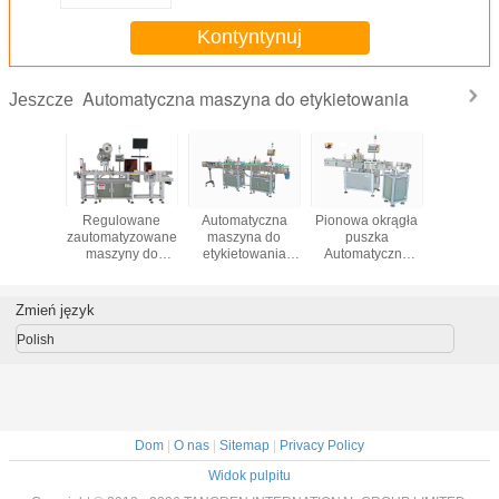
Kontyntynuj
Automatyczna maszyna do etykietowania
Jeszcze
nowa okrągła
Okrągła Butelka
Jednostronna
Automatyczna
Re
puszka
Obrotowa
przemysłowa
maszyna do
zaut
utomatyczna
Automatyczna
automatyczna
etykietowania na
ma
maszyna
Maszyna
maszyna do
górnej
ety
tykietująca
Etykietowa Szybki
etykietowania
powierzchni
e
Wysoka
Stabilny Projekt
kwadratowych
Łatwa obsługa
odz
Zmień język
dajność 50 -
butelek oleju
kapsli / dna
Druk
200b / min
spożywczego
butelki
Polish
Dom
|
O nas
|
Sitemap
|
Privacy Policy
Widok pulpitu