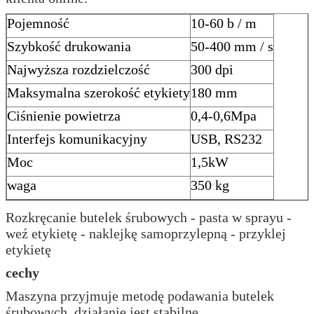
Pojemność
10-60 b / m
Szybkość drukowania
50-400 mm / s
Najwyższa rozdzielczość
300 dpi
Maksymalna szerokość etykiety
180 mm
Ciśnienie powietrza
0,4-0,6Mpa
Interfejs komunikacyjny
USB, RS232
Moc
1,5kW
waga
350 kg
Rozkręcanie butelek śrubowych - pasta w sprayu -
weź etykietę - naklejkę samoprzylepną - przyklej
etykietę
cechy
Maszyna przyjmuje metodę podawania butelek
śrubowych, działanie jest stabilne.