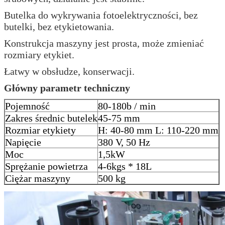
Butelka do wykrywania fotoelektryczności, bez
butelki, bez etykietowania.
Konstrukcja maszyny jest prosta, może zmieniać
rozmiary etykiet.
Łatwy w obsłudze, konserwacji.
Główny parametr techniczny
Pojemność
80-180b / min
Zakres średnic butelek
45-75 mm
Rozmiar etykiety
H: 40-80 mm L: 110-220 mm
Napięcie
380 V, 50 Hz
Moc
1,5kW
Sprężanie powietrza
4-6kgs * 18L
Ciężar maszyny
500 kg