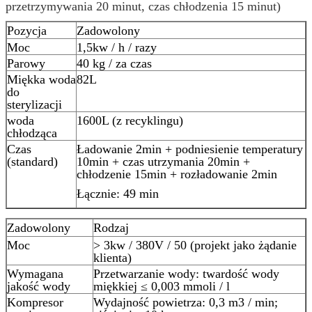
przetrzymywania 20 minut, czas chłodzenia 15 minut)
Pozycja
Zadowolony
Moc
1,5kw / h / razy
Parowy
40 kg / za czas
Miękka woda
82L
do
sterylizacji
woda
1600L (z recyklingu)
chłodząca
Czas
Ładowanie 2min + podniesienie temperatury
(standard)
10min + czas utrzymania 20min +
chłodzenie 15min + rozładowanie 2min
Łącznie: 49 min
Zadowolony
Rodzaj
Moc
> 3kw / 380V / 50 (projekt jako żądanie
klienta)
Wymagana
Przetwarzanie wody: twardość wody
jakość wody
miękkiej ≤ 0,003 mmoli / l
Kompresor
Wydajność powietrza: 0,3 m3 / min;