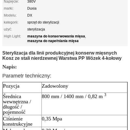
Napięcie:
380V
marki:
Duxia
Modelu:
DX
kategorii:
sprzęt do sterylizacji
użyć:
sterylizacja
maszyna do konserwowania mięsa
High Light:
,
maszyna do napełniania mięsa
Sterylizacja dla linii produkcyjnej konserw mięsnych
Kosz ze stali nierdzewnej Warstwa PP Wózek 4-kołowy
Napis:
Parametr techniczny:
Pozycja
Zadowolony
3
Średnica
800 mm / 1400 mm / 0,82 m
wewnętrzna /
długość /
pojemność
Ciśnienie
0,35 Mpa
konstrukcyjne