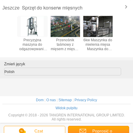
Sprzęt do konserw mięsnych
Jeszcze
nstrukcja
Precyzyjna
Przenośnik
6kw Maszynka do
12,8kw 
enia do
maszyna do
taśmowy z
mielenia mięsa
Sprzęt
i mięsa
odgazowywania
mięsem z mięsa z
Maszynka do
kons
tyczna
próżniowego,
PCV, przenośniki
odmrażania
mięsnych 
a do
urządzenie do
z niebieskim /
mięsa dla
wytrzymał
niania
przygotowywania
zielonym mięsem
mrożonego
dużej wyd
Zmień język
 stałych
mięsa
kurczaka / kaczki
20 - 80t 
Polish
Dom
|
O nas
|
Sitemap
|
Privacy Policy
Widok pulpitu
Copyright © 2018 - 2026 TANGREN INTERNATIONAL GROUP LIMITED.
All rights reserved.
Czat
Poprosić o