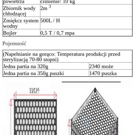
powietrza
ciśnienie: 10 kg
3
Zbiornik wody
2m
chłodzącej
Zmiękcz system
500L / H
wodny
Bojler
0,5 T / 0,7 mpa
Pojemność
(Napełnianie na gorąco: Temperatura produkcji przed
sterylizacją 70-80 stopni)
Jedna partia na 320g
2340 może
Jedna partia na 350g puszki
1470 puszka