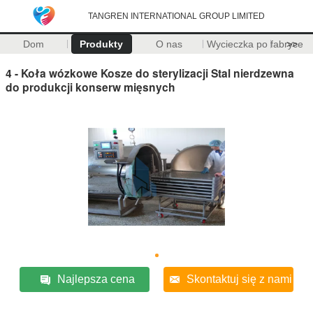
TANGREN INTERNATIONAL GROUP LIMITED
Dom
Produkty
O nas
Wycieczka po fabryce
>>
4 - Koła wózkowe Kosze do sterylizacji Stal nierdzewna
do produkcji konserw mięsnych
Najlepsza cena
Skontaktuj się z nami