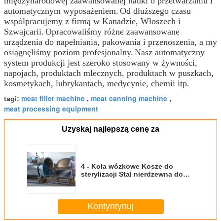
międzynarodowej zaawansowanej nauki o przetwarzaniu i
automatycznym wyposażeniem.
Od dłuższego czasu
współpracujemy z firmą w Kanadzie, Włoszech i
Szwajcarii.
Opracowaliśmy różne zaawansowane
urządzenia do napełniania, pakowania i przenoszenia, a my
osiągnęliśmy poziom profesjonalny.
Nasz automatyczny
system produkcji jest szeroko stosowany w żywności,
napojach, produktach mlecznych, produktach w puszkach,
kosmetykach, lubrykantach, medycynie, chemii itp.
meat filler machine
meat canning machine
tagi:
,
,
meat processing equipment
Uzyskaj najlepszą cenę za
4 - Koła wózkowe Kosze do
sterylizacji Stal nierdzewna do
produkcji konserw mięsnych
Kontyntynuj