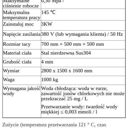
Maksymalne
0,30 Mpa /
ciśnienie robocze
Maksymalna
145 ℃
temperatura pracy
Zainstaluj moc
3KW
Napięcie zasilania
380 V (lub wymagania klienta) / 50 Hz
Rozmiar tacy
700 mm × 500 mm × 500 mm
Materiał ciała
Stal nierdzewna Sus304
Grubość ciała
4 mm
Wymiar
2800 x 1500 x 1600 mm
Waga
1000 kg
Wymagana jakość
Woda chłodząca: woda w rurze,
wody
zawartość jonów chlorkowych nie może
przekraczać 25 mg / L
Przetwarzanie wody: twardość wody
miękkiej ≤ 0,003 mmoli / l
Zużycie (temperatura przetwarzania 121 ° C, czas