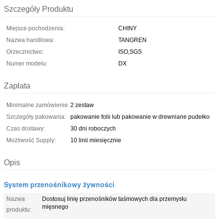
Szczegóły Produktu
Miejsce pochodzenia:
CHINY
Nazwa handlowa:
TANGREN
Orzecznictwo:
ISO,SGS
Numer modelu:
DX
Zapłata
Minimalne zamówienie:
2 zestaw
Szczegóły pakowania:
pakowanie folii lub pakowanie w drewniane pudełko
Czas dostawy:
30 dni roboczych
Możliwość Supply:
10 linii miesięcznie
Opis
System przenośnikowy żywności
Nazwa
Dostosuj linię przenośników taśmowych dla przemysłu
mięsnego
produktu: