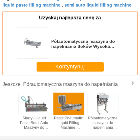
liquid paste filling machine
semi auto liquid filling machine
,
Uzyskaj najlepszą cenę za
Półautomatyczna maszyna do
napełniania tłoków Wysoka
precyzja z kontrolą
pneumatyczną
Kontyntynuj
Półautomatyczna maszyna do napełniania
Jeszcze
maszyna
Slurry / Liquid
Paste Pneumatic
Półautomatyczna
Maszyn
łniania
Paste Semi Auto
Liquid Filling
maszyna do
napełni
ego, pół-
Maszyny do
Machine,
napełniania
pysków Li
ikowa
napełniania
Półautomatyczna
półautomatycznego
Typ tło
matyczna
ilościowe dla
maszyna do
o wysokiej
ogrzewa