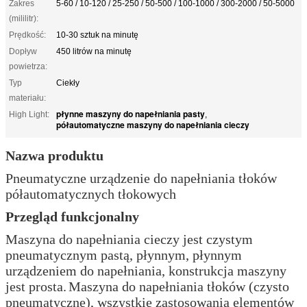
Zakres
5-60 / 10-120 / 25-250 / 50-500 / 100-1000 / 300-2000 / 50-5000
(mililitr):
Prędkość:
10-30 sztuk na minutę
Dopływ
450 litrów na minutę
powietrza:
Typ
Ciekły
materiału:
płynne maszyny do napełniania pasty
High Light:
,
półautomatyczne maszyny do napełniania cieczy
Nazwa produktu
⁠Pneumatyczne urządzenie do napełniania tłoków
półautomatycznych tłokowych
Przegląd funkcjonalny
Maszyna do napełniania cieczy jest czystym
pneumatycznym pastą, płynnym, płynnym
urządzeniem do napełniania, konstrukcja maszyny
jest prosta.
Maszyna do napełniania tłoków (czysto
pneumatyczne), wszystkie zastosowania elementów