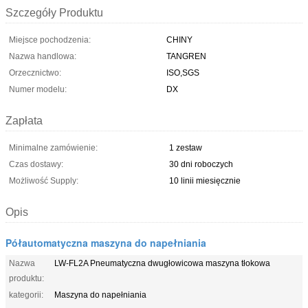
Szczegóły Produktu
Miejsce pochodzenia:
CHINY
Nazwa handlowa:
TANGREN
Orzecznictwo:
ISO,SGS
Numer modelu:
DX
Zapłata
Minimalne zamówienie:
1 zestaw
Czas dostawy:
30 dni roboczych
Możliwość Supply:
10 linii miesięcznie
Opis
Półautomatyczna maszyna do napełniania
Nazwa
LW-FL2A Pneumatyczna dwugłowicowa maszyna tłokowa
produktu:
kategorii:
Maszyna do napełniania