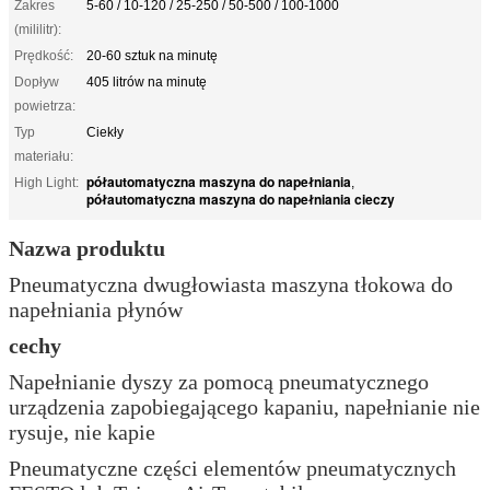
Zakres
5-60 / 10-120 / 25-250 / 50-500 / 100-1000
(mililitr):
Prędkość:
20-60 sztuk na minutę
Dopływ
405 litrów na minutę
powietrza:
Typ
Ciekły
materiału:
półautomatyczna maszyna do napełniania
High Light:
,
półautomatyczna maszyna do napełniania cieczy
Nazwa produktu
Pneumatyczna dwugłowiasta maszyna tłokowa do
napełniania płynów
cechy
Napełnianie dyszy za pomocą pneumatycznego
urządzenia zapobiegającego kapaniu, napełnianie nie
rysuje, nie kapie
Pneumatyczne części elementów pneumatycznych