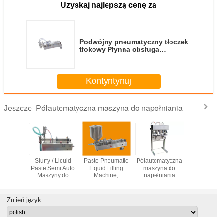
Uzyskaj najlepszą cenę za
Podwójny pneumatyczny tłoczek
tłokowy Płynna obsługa
napełniania płynów
Kontyntynuj
Półautomatyczna maszyna do napełniania
Jeszcze
maszyna
Slurry / Liquid
Paste Pneumatic
Półautomatyczna
Maszyn
łniania
Paste Semi Auto
Liquid Filling
maszyna do
napełni
ego, pół-
Maszyny do
Machine,
napełniania
pysków Li
ikowa
napełniania
Półautomatyczna
półautomatycznego
Typ tło
matyczna
ilościowe dla
maszyna do
o wysokiej
ogrzewa
na do
przemysłu
napełniania
dokładności do
miesza
Zmień język
niania
chemicznego
tłoków
perfumerii
elek