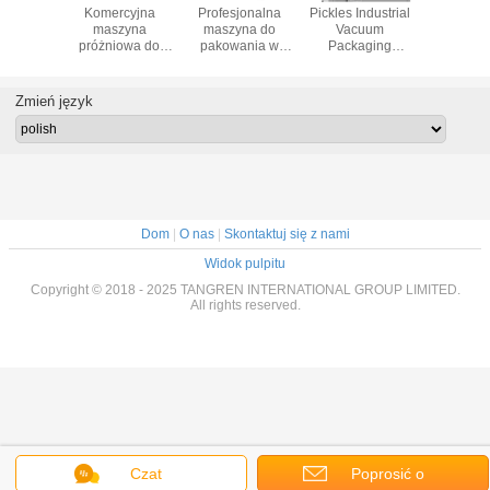
ysłowe
Komercyjna
Profesjonalna
Pickles Industrial
Automat
warki
maszyna
maszyna do
Vacuum
przemy
 ze stali
próżniowa do
pakowania w
Packaging
maszyn
wnej dla
pakowania
worki próżniowe,
Machine 10KW
pakow
 fabryk
próżniowego,
pakowaczka
Power High
próżniow
próżniowa
próżniowa do
Performance
stali nier
Zmień język
maszyna do
żywności o wadze
z podwó
pakowania
150 kg
komor
żywności
Dom
|
O nas
|
Skontaktuj się z nami
Widok pulpitu
Copyright © 2018 - 2025 TANGREN INTERNATIONAL GROUP LIMITED.
All rights reserved.
Czat
Poprosić o