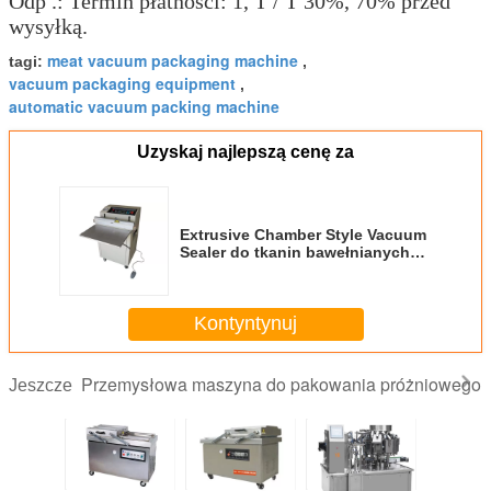
Odp .: Termin płatności: 1, T / T 30%, 70% przed
wysyłką.
meat vacuum packaging machine
tagi:
,
vacuum packaging equipment
,
automatic vacuum packing machine
Uzyskaj najlepszą cenę za
Extrusive Chamber Style Vacuum
Sealer do tkanin bawełnianych
wyrobów włókienniczych
Kontyntynuj
Przemysłowa maszyna do pakowania próżniowego
Jeszcze