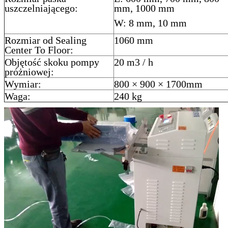
uszczelniającego:
mm, 1000 mm
W: 8 mm, 10 mm
Rozmiar od Sealing
1060 mm
Center To Floor:
Objętość skoku pompy
20 m3 / h
próżniowej:
Wymiar:
800 × 900 × 1700mm
Waga:
240 kg