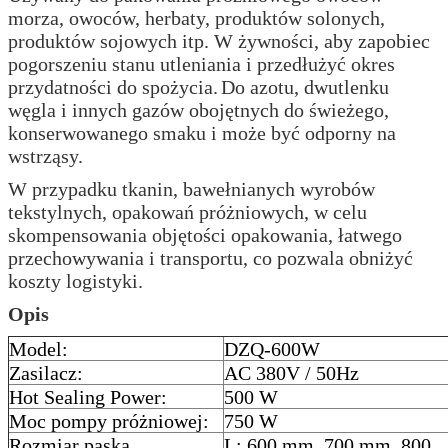
morza, owoców, herbaty, produktów solonych,
produktów sojowych itp. W żywności, aby zapobiec
pogorszeniu stanu utleniania i przedłużyć okres
przydatności do spożycia.
Do azotu, dwutlenku
węgla i innych gazów obojętnych do świeżego,
konserwowanego smaku i może być odporny na
wstrząsy.
W przypadku tkanin, bawełnianych wyrobów
tekstylnych, opakowań próżniowych, w celu
skompensowania objętości opakowania, łatwego
przechowywania i transportu, co pozwala obniżyć
koszty logistyki.
Opis
Model:
DZQ-600W
Zasilacz:
AC 380V / 50Hz
Hot Sealing Power:
500 W
Moc pompy próżniowej:
750 W
Rozmiar paska
L: 600 mm, 700 mm, 800