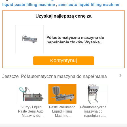
liquid paste filling machine
semi auto liquid filling machine
,
Uzyskaj najlepszą cenę za
Półautomatyczna maszyna do
napełniania tłoków Wysoka
precyzja z kontrolą
pneumatyczną
Kontyntynuj
Półautomatyczna maszyna do napełniania
Jeszcze
maszyna
Slurry / Liquid
Paste Pneumatic
Półautomatyczna
Maszyn
łniania
Paste Semi Auto
Liquid Filling
maszyna do
napełni
ego, pół-
Maszyny do
Machine,
napełniania
pysków Li
ikowa
napełniania
Półautomatyczna
półautomatycznego
Typ tło
matyczna
ilościowe dla
maszyna do
o wysokiej
ogrzewa