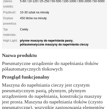
Zakres
5-60 / 10-120 / 25-250 / 50-500 / 100-1000 / 300-2000 / 50-5000
(mililitr):
Prędkość:
10-30 sztuk na minutę
Dopływ
450 litrów na minutę
powietrza:
Typ
Ciekły
materiału:
płynne maszyny do napełniania pasty
High Light:
,
półautomatyczne maszyny do napełniania cieczy
Nazwa produktu
⁠Pneumatyczne urządzenie do napełniania tłoków
półautomatycznych tłokowych
Przegląd funkcjonalny
Maszyna do napełniania cieczy jest czystym
pneumatycznym pastą, płynnym, płynnym
urządzeniem do napełniania, konstrukcja maszyny
jest prosta.
Maszyna do napełniania tłoków (czysto
pneumatyczne), wszystkie zastosowania elementów