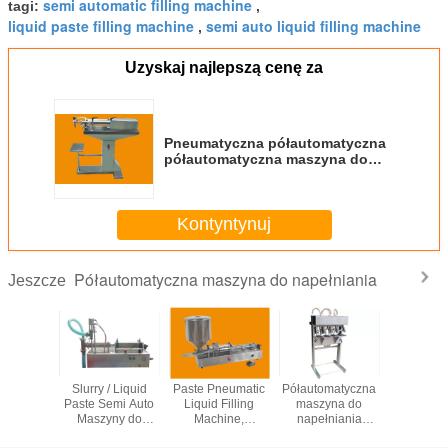
semi automatic filling machine
tagi:
,
liquid paste filling machine
semi auto liquid filling machine
,
Uzyskaj najlepszą cenę za
Pneumatyczna półautomatyczna
półautomatyczna maszyna do
napełniania butelek typu
podłogowego do żywności
Kontyntynuj
Półautomatyczna maszyna do napełniania
Jeszcze
maszyna
Slurry / Liquid
Paste Pneumatic
Półautomatyczna
Maszyn
łniania
Paste Semi Auto
Liquid Filling
maszyna do
napełni
ego, pół-
Maszyny do
Machine,
napełniania
pysków Li
ikowa
napełniania
Półautomatyczna
półautomatycznego
Typ tło