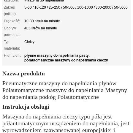
kategorii:
Maszyna do napełniania
Zakres
5-60 / 10-120 / 25-250 / 50-500 / 100-1000 / 300-2000 / 50-5000
(mililitr):
Prędkość:
10-30 sztuk na minutę
Dopływ
405 litrów na minutę
powietrza:
Typ
Ciekły
materiału:
płynne maszyny do napełniania pasty
High Light:
,
półautomatyczne maszyny do napełniania cieczy
Nazwa produktu
Pneumatyczne maszyny do napełniania płynów
Półautomatyczne maszyny do napełniania Maszyny
do napełniania podłóg Półautomatyczne
Instrukcja obsługi
Maszyna do napełniania cieczy typu póła jest
półautomatycznym urządzeniem do napełniania, jest
wprowadzeniem zaawansowanej europejskiej i