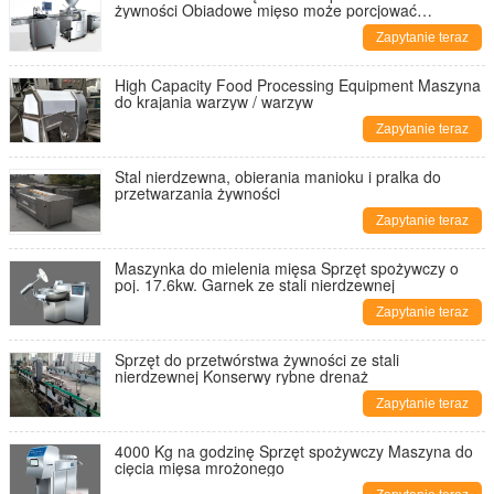
żywności Obiadowe mięso może porcjować
wypełniacz typu
Zapytanie teraz
High Capacity Food Processing Equipment Maszyna
do krajania warzyw / warzyw
Zapytanie teraz
Stal nierdzewna, obierania manioku i pralka do
przetwarzania żywności
Zapytanie teraz
Maszynka do mielenia mięsa Sprzęt spożywczy o
poj. 17.6kw. Garnek ze stali nierdzewnej
Zapytanie teraz
Sprzęt do przetwórstwa żywności ze stali
nierdzewnej Konserwy rybne drenaż
Zapytanie teraz
4000 Kg na godzinę Sprzęt spożywczy Maszyna do
cięcia mięsa mrożonego