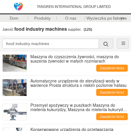
TANGREN INTERNATIONAL GROUP LIMITED
Dom
Produkty
O nas
Wycieczka po fabryce
>>
food industry machines
Jakość
supplier.
(125)
Maszyna do czyszczenia żywności, maszyna do
suszenia żywności w małych rozmiarach
Zapytanie teraz
Automatyczne urządzenie do sterylizacji wody w
wanience Prosta struktura o niskim poziomie hałasu
Zapytanie teraz
Przemysł spożywczy w puszkach Maszyna do
mielenia kukurydzy, Maszyna do mielenia kukurydzy
z dużą prędkością
Zapytanie teraz
Konserwowane urządzenia do przetwarzania