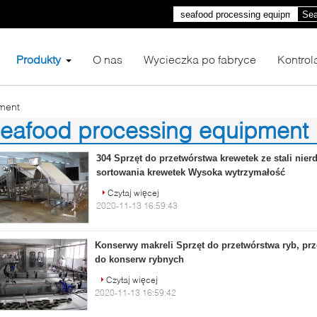
Sea
Produkty
O nas
Wycieczka po fabryce
Kontrol
ment
seafood processing equipment
4)
304 Sprzęt do przetwórstwa krewetek ze stali nie
sortowania krewetek Wysoka wytrzymałość
Czytaj więcej
2020-11-13 16:59:43
Konserwy makreli Sprzęt do przetwórstwa ryb, p
do konserw rybnych
Czytaj więcej
2020-11-13 16:59:42