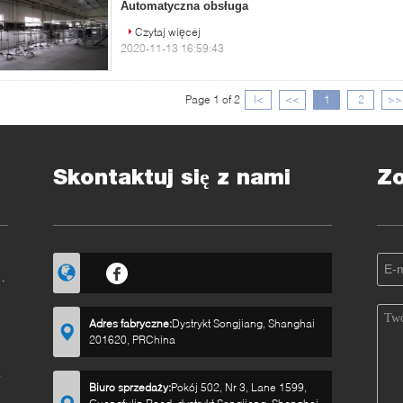
Automatyczna obsługa
Czytaj więcej
2020-11-13 16:59:43
Page 1 of 2
|<
<<
1
2
>>
Skontaktuj się z nami
Z
Adres fabryczne:
Dystrykt Songjiang, Shanghai
201620, PRChina
Biuro sprzedaży:
Pokój 502, Nr 3, Lane 1599,