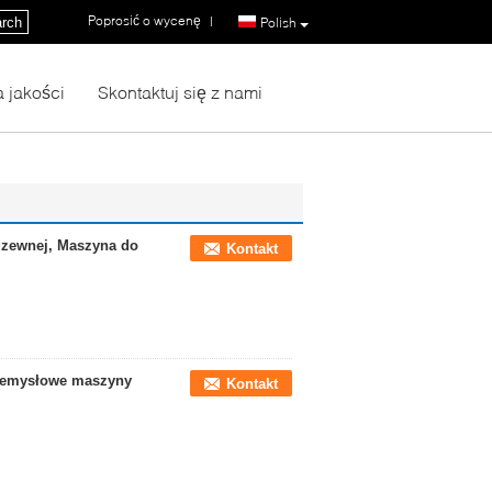
Poprosić o wycenę
|
rch
Polish
a jakości
Skontaktuj się z nami
rdzewnej, Maszyna do
Kontakt
rzemysłowe maszyny
Kontakt