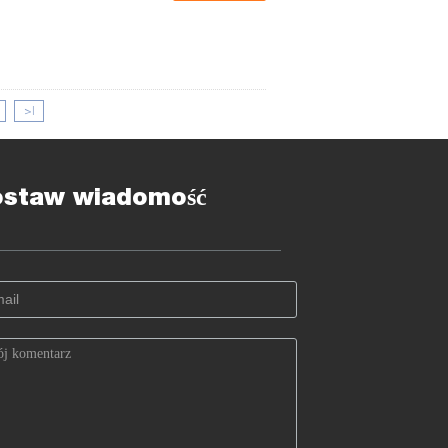
>|
ostaw wiadomość