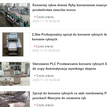
Konserwy rybne drenaż Ryby konserwowe maszyny
przetwórstwa owoców morza
Czytaj więcej
2020-11-13 16:59:42
2.2kw Profesjonalny sprzęt do konserw rybnych A
konserw rybnych
Czytaj więcej
2020-11-13 16:59:43
Sterowanie PLC Przetwarzanie konserw rybnych 
do zupy Automatyzacja wysokiego stopnia
Czytaj więcej
2020-11-13 16:59:43
Sprzęt do konserw rybnych ze stali nierdzewnej P
puszkach Maszyna do smażenia ryb
Czytaj więcej