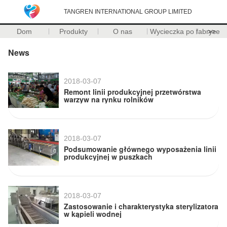
TANGREN INTERNATIONAL GROUP LIMITED
Dom
Produkty
O nas
Wycieczka po fabryce
>>
News
2018-03-07
Remont linii produkcyjnej przetwórstwa
warzyw na rynku rolników
2018-03-07
Podsumowanie głównego wyposażenia linii
produkcyjnej w puszkach
2018-03-07
Zastosowanie i charakterystyka sterylizatora
w kąpieli wodnej