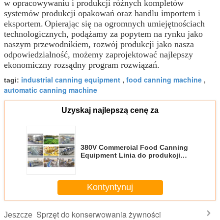
w opracowywaniu i produkcji różnych kompletów
systemów produkcji opakowań oraz handlu importem i
eksportem.
Opierając się na ogromnych umiejętnościach
technologicznych, podążamy za popytem na rynku jako
naszym przewodnikiem, rozwój produkcji jako nasza
odpowiedzialność, możemy zaprojektować najlepszy
ekonomiczny rozsądny program rozwiązań.
industrial canning equipment
food canning machine
tagi:
,
,
automatic canning machine
Uzyskaj najlepszą cenę za
380V Commercial Food Canning
Equipment Linia do produkcji
świeżych owoców / warzyw
Kontyntynuj
Sprzęt do konserwowania żywności
Jeszcze