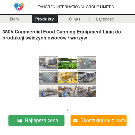
TANGREN INTERNATIONAL GROUP LIMITED
Dom
Produkty
O nas
Łączność
380V Commercial Food Canning Equipment Linia do
produkcji świeżych owoców / warzyw
Najlepsza cena
Skontaktuj się z nami