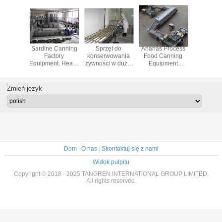
rela
Sardine Canning
Sprzęt do
Ananas Process
85kw 
ssing
Factory
konserwowania
Food Canning
Cann
sional
Equipment, Heavy
żywności w dużej
Equipment
Equip
ning
Duty Automatic
skali dla linii
Costomized
Canned 
nt, 30kw
Canning Machine
produkcyjnej
Dimension
Proces
anning
konserwowanego
Wysoka
Proces
Zmień język
hine
tuńczyka
wydajność
Productio
Dom
|
O nas
|
Skontaktuj się z nami
Widok pulpitu
Copyright © 2018 - 2025 TANGREN INTERNATIONAL GROUP LIMITED.
All rights reserved.