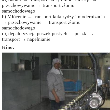
przechowywanie → transport złomu
samochodowego
b) Młócenie → transport kukurydzy i modernizacja
→ przechowywanie → transport złomu
samochodowego
c), depaletyzacja puszek pustych → puszki →
transport → napełnianie
Kino: