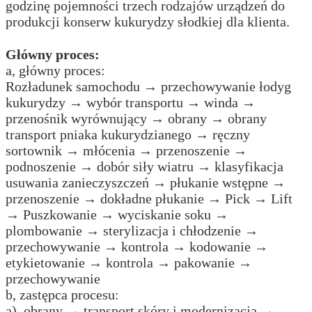
godzinę pojemności trzech rodzajów urządzeń do
produkcji konserw kukurydzy słodkiej dla klienta.
Główny proces:
a, główny proces:
Rozładunek samochodu → przechowywanie łodyg
kukurydzy → wybór transportu → winda →
przenośnik wyrównujący → obrany → obrany
transport pniaka kukurydzianego → ręczny
sortownik → młócenia → przenoszenie →
podnoszenie → dobór siły wiatru → klasyfikacja
usuwania zanieczyszczeń → płukanie wstępne →
przenoszenie → dokładne płukanie → Pick → Lift
→ Puszkowanie → wyciskanie soku →
plombowanie → sterylizacja i chłodzenie →
przechowywanie → kontrola → kodowanie →
etykietowanie → kontrola → pakowanie →
przechowywanie
b, zastępca procesu:
a), obrany → transport skóry i modernizacja →