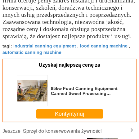
firma oferuje pełny zakres instalacji i uruchamiania,
konserwacji, szkoleń, doradztwa technicznego i
innych usług przedsprzedażnych i posprzedażnych.
Zaawansowana technologia, niezawodna jakość,
rozsądne ceny i doskonała obsługa posprzedażna
sprawiają, że dostajesz najlepsze produkty i usługi.
industrial canning equipment
food canning machine
tagi:
,
,
automatic canning machine
Uzyskaj najlepszą cenę za
85kw Food Canning Equipment
Canned Sweet Processing
Processing Production Line
Kontyntynuj
Sprzęt do konserwowania żywności
Jeszcze