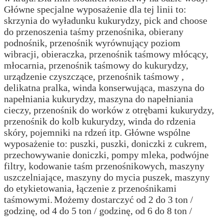
Główne specjalne wyposażenie dla tej linii to:
skrzynia do wyładunku kukurydzy, pick and choose
do przenoszenia taśmy przenośnika, obierany
podnośnik, przenośnik wyrównujący poziom
wibracji, obieraczka, przenośnik taśmowy młócący,
młocarnia, przenośnik taśmowy do kukurydzy,
urządzenie czyszczące, przenośnik taśmowy ,
delikatna pralka, winda konserwująca, maszyna do
napełniania kukurydzy, maszyna do napełniania
cieczy, przenośnik do worków z otrębami kukurydzy,
przenośnik do kolb kukurydzy, winda do rdzenia
skóry, pojemniki na rdzeń itp. Główne wspólne
wyposażenie to: puszki, puszki, doniczki z cukrem,
przechowywanie doniczki, pompy mleka, podwójne
filtry, kodowanie taśm przenośnikowych, maszyny
uszczelniające, maszyny do mycia puszek, maszyny
do etykietowania, łączenie z przenośnikami
taśmowymi.
Możemy dostarczyć od 2 do 3 ton /
godzinę, od 4 do 5 ton / godzinę, od 6 do 8 ton /