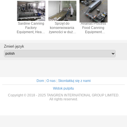
rela
Sardine Canning
Sprzęt do
Ananas Process
Urządze
ssing
Factory
konserwowania
Food Canning
przetwar
sional
Equipment, Heavy
żywności w dużej
Equipment
żywno
ning
Duty Automatic
skali dla linii
Costomized
przemysł
nt, 30kw
Canning Machine
produkcyjnej
Dimension
stali nier
anning
konserwowanego
Wysoka
do przetw
Zmień język
hine
tuńczyka
wydajność
grzy
Dom
|
O nas
|
Skontaktuj się z nami
Widok pulpitu
Copyright © 2018 - 2025 TANGREN INTERNATIONAL GROUP LIMITED.
All rights reserved.