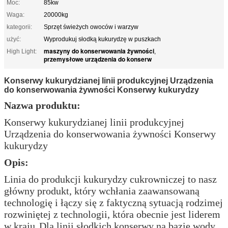
Moc:
85kw
Waga:
20000kg
kategorii:
Sprzęt świeżych owoców i warzyw
użyć:
Wyprodukuj słodką kukurydzę w puszkach
maszyny do konserwowania żywności
High Light:
,
przemysłowe urządzenia do konserw
Konserwy kukurydzianej linii produkcyjnej Urządzenia
do konserwowania żywności Konserwy kukurydzy
Nazwa produktu:
Konserwy kukurydzianej linii produkcyjnej
Urządzenia do konserwowania żywności Konserwy
kukurydzy
Opis:
Linia do produkcji kukurydzy cukrowniczej to nasz
główny produkt, który wchłania zaawansowaną
technologię i łączy się z faktyczną sytuacją rodzimej
rozwiniętej z technologii, która obecnie jest liderem
w kraju.
Dla linii słodkich konserwy na bazie wody.