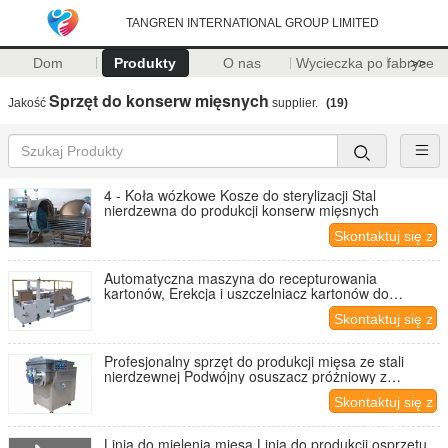
TANGREN INTERNATIONAL GROUP LIMITED
Dom
Produkty
O nas
Wycieczka po fabryce
>>
Sprzęt do konserw mięsnych
Jakość
supplier.
(19)
4 - Koła wózkowe Kosze do sterylizacji Stal
nierdzewna do produkcji konserw mięsnych
Skontaktuj się z
nami
Automatyczna maszyna do recepturowania
kartonów, Erekcja i uszczelniacz kartonów do
konserw mięsnych
Skontaktuj się z
nami
Profesjonalny sprzęt do produkcji mięsa ze stali
nierdzewnej Podwójny osuszacz próżniowy z
mieszadłem do mięsa
Skontaktuj się z
nami
Linia do mielenia mięsa Linia do produkcji osprzętu