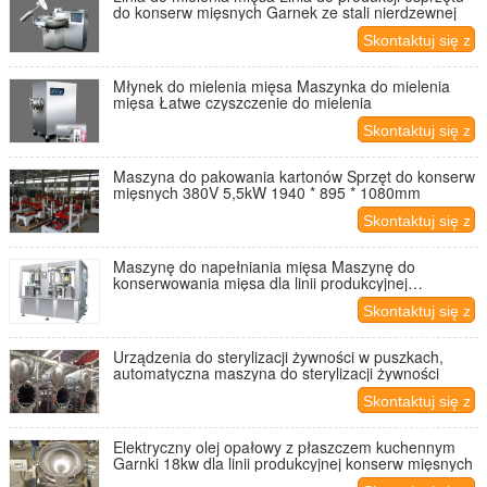
do konserw mięsnych Garnek ze stali nierdzewnej
Skontaktuj się z
nami
Młynek do mielenia mięsa Maszynka do mielenia
mięsa Łatwe czyszczenie do mielenia
Skontaktuj się z
nami
Maszyna do pakowania kartonów Sprzęt do konserw
mięsnych 380V 5,5kW 1940 * 895 * 1080mm
Skontaktuj się z
nami
Maszynę do napełniania mięsa Maszynę do
konserwowania mięsa dla linii produkcyjnej
sterowania PLC
Skontaktuj się z
nami
Urządzenia do sterylizacji żywności w puszkach,
automatyczna maszyna do sterylizacji żywności
Skontaktuj się z
nami
Elektryczny olej opałowy z płaszczem kuchennym
Garnki 18kw dla linii produkcyjnej konserw mięsnych