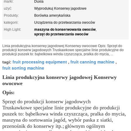
marki:
Duxia
użyć:
Wyprodukuj Konserwy jagodowe
Produkty:
Borówka amerykańska
kategorii:
Urządzenia do przetwarzania owoców
maszyna do konserwowania owoców
High Light:
,
sprzęt do przetwarzania owoców
Linia produkcyjna konserwy jagodowej Konserwy owocowe Opis: Sprzęt do
produkcji konserw jagodowych Truskawkowe specjalne linie produkcyjne do
produkcji puszek to: bąbelkowa winda czyszcząca, pralka do mycia, ...
fruit processing equipment
fruit canning machine
tagi:
,
,
fruit sorting machine
Linia produkcyjna konserwy jagodowej Konserwy
owocowe
Opis:
Sprzęt do produkcji konserw jagodowych
Truskawkowe specjalne linie produkcyjne do produkcji
puszek to: bąbelkowa winda czyszcząca, pralka do mycia,
maszyna do sortowania jagód, wybór paska z siatki,
przenośnik do konserwy itp.;
głównym ogólnym