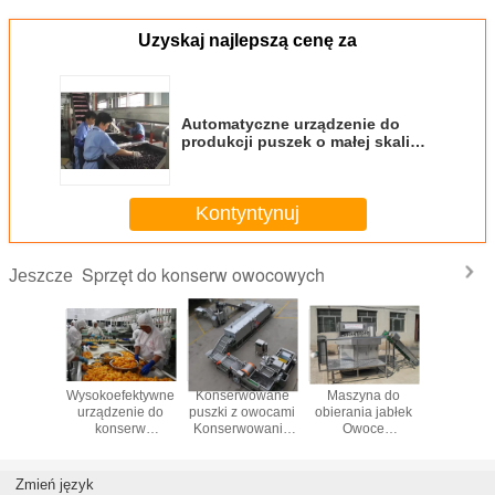
Uzyskaj najlepszą cenę za
Automatyczne urządzenie do
produkcji puszek o małej skali
Linia produkcyjna z jagodami w
puszkach
Kontyntynuj
Sprzęt do konserw owocowych
Jeszcze
Wysokoefektywne
Konserwowane
Maszyna do
Wysokoef
urządzenie do
puszki z owocami
obierania jabłek
urządzen
konserw
Konserwowanie
Owoce
kons
owocowych Linia
sprzętu 4kW
konserwowe
owocowyc
do produkcji
Heavy Duty
Wyposażenie
do prod
brzoskwiń
29000 * 840 *
ręczne Karmienie
brzos
Zmień język
900mm
na zamówienie