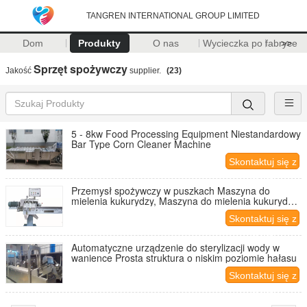
TANGREN INTERNATIONAL GROUP LIMITED
Dom
Produkty
O nas
Wycieczka po fabryce
>>
Sprzęt spożywczy
Jakość
supplier.
(23)
5 - 8kw Food Processing Equipment Niestandardowy
Bar Type Corn Cleaner Machine
Skontaktuj się z
nami
Przemysł spożywczy w puszkach Maszyna do
mielenia kukurydzy, Maszyna do mielenia kukurydzy
z dużą prędkością
Skontaktuj się z
nami
Automatyczne urządzenie do sterylizacji wody w
wanience Prosta struktura o niskim poziomie hałasu
Skontaktuj się z
nami